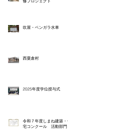
修プロジェクト
吹屋・ベンガラ水車
西粟倉村
2025年度学位授与式
令和７年度しまね建築・住
宅コンクール 活動部門