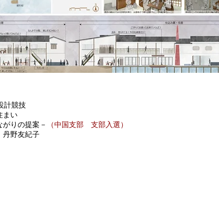
設計競技
住まい
ながりの提案－
（中国支部 支部入選）
・丹野友紀子