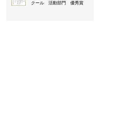
令和７年度しまね建築・住宅コン
クール 活動部門 優秀賞
2025年度日本建築学会中国支部
研究発表会若手優秀発表賞
第32回ユニオン造形デザイン賞
奨励賞受賞
広島平和祈念卒業設計展2026