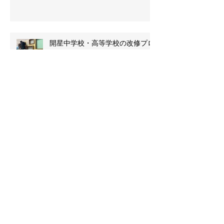
古民家改修プロジェクト
開星中学校・高等学校の改修プロ
ジェクト
吹屋・ベンガラ水車
西粟倉村