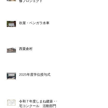
修プロジェクト
吹屋・ベンガラ水車
西粟倉村
2025年度学位授与式
令和７年度しまね建築・住
宅コンクール 活動部門